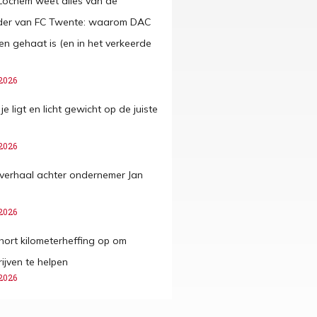
Lochem weet alles van de
der van FC Twente: waarom DAC
en gehaat is (en in het verkeerde
2026
je ligt en licht gewicht op de juiste
2026
verhaal achter ondernemer Jan
2026
hort kilometerheffing op om
ijven te helpen
2026