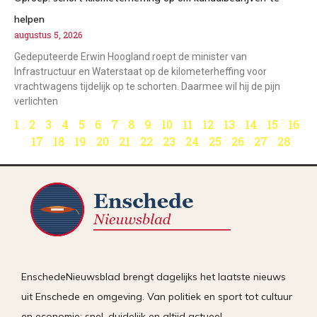
helpen
augustus 5, 2026
Gedeputeerde Erwin Hoogland roept de minister van
Infrastructuur en Waterstaat op de kilometerheffing voor
vrachtwagens tijdelijk op te schorten. Daarmee wil hij de pijn
verlichten
1
2
3
4
5
6
7
8
9
10
11
12
13
14
15
16
17
18
19
20
21
22
23
24
25
26
27
28
EnschedeNieuwsblad brengt dagelijks het laatste nieuws
uit Enschede en omgeving. Van politiek en sport tot cultuur
en economie: snel, duidelijk en altijd actueel.