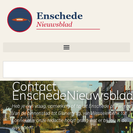
Contact
EnschedeNieuwsbla
Heb je een vraag, opmerking of tip uit Enschede of Twente?
Van de binnenstad tot Glanerbrug, van Wesselerbrink tot
Lonneker – onze redactie hoort graag wat er bij jou in de
wijk speelt.