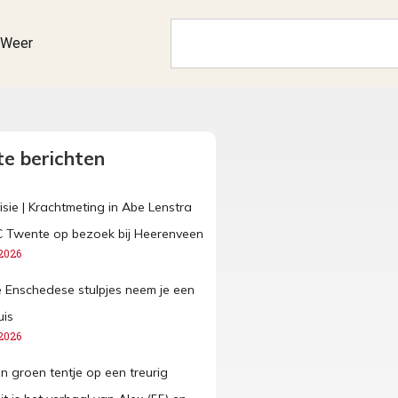
Weer
e berichten
isie | Krachtmeting in Abe Lenstra
C Twente op bezoek bij Heerenveen
2026
ze Enschedese stulpjes neem je een
uis
2026
n groen tentje op een treurig