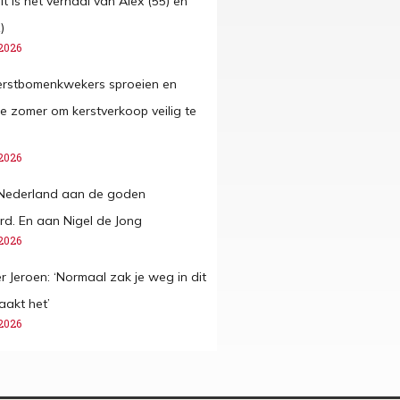
it is het verhaal van Alex (55) en
)
2026
erstbomenkwekers sproeien en
e zomer om kerstverkoop veilig te
2026
 Nederland aan de goden
rd. En aan Nigel de Jong
2026
 Jeroen: ‘Normaal zak je weg in dit
aakt het’
2026