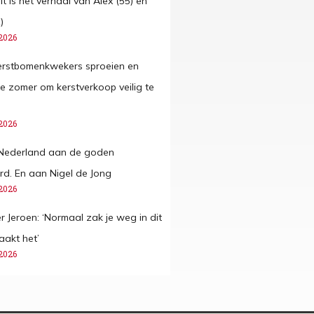
it is het verhaal van Alex (55) en
)
2026
erstbomenkwekers sproeien en
e zomer om kerstverkoop veilig te
2026
 Nederland aan de goden
rd. En aan Nigel de Jong
2026
 Jeroen: ‘Normaal zak je weg in dit
aakt het’
2026