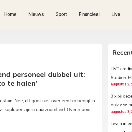
Home
Nieuws
Sport
Financieel
Live
Recent
LIVE erediv
nd personeel dubbel uit:
Stadion: F
o te halen’
augustus 9, 
3 x bij de
uin. Nee, dit gaat niet over een hip bedrijf in
duik aan h
il koploper zijn in duurzaamheid. Over mooie
augustus 8, 
Leven in ee