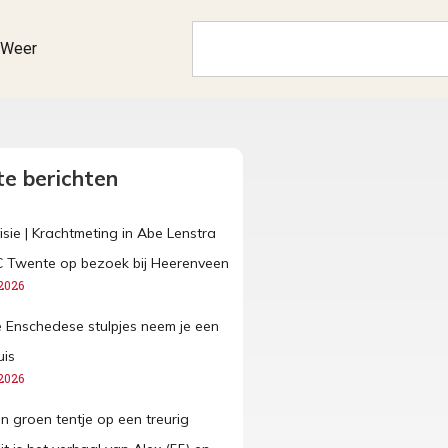
Weer
e berichten
isie | Krachtmeting in Abe Lenstra
C Twente op bezoek bij Heerenveen
2026
ze Enschedese stulpjes neem je een
uis
2026
n groen tentje op een treurig