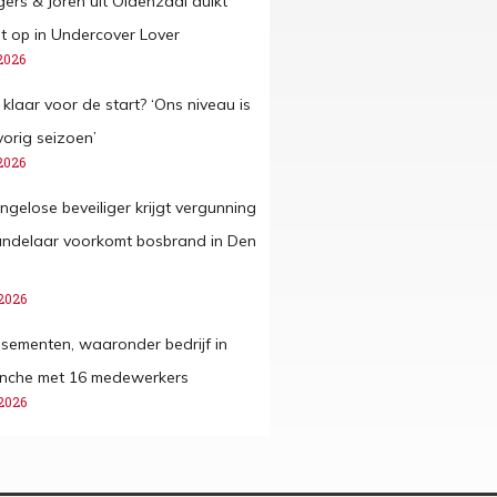
gers & Joren uit Oldenzaal duikt
 op in Undercover Lover
2026
 klaar voor de start? ‘Ons niveau is
vorig seizoen’
2026
ngelose beveiliger krijgt vergunning
andelaar voorkomt bosbrand in Den
2026
issementen, waaronder bedrijf in
anche met 16 medewerkers
2026