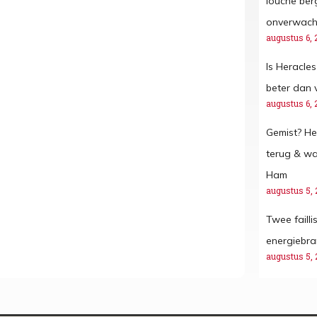
louche ber
onverwacht
augustus 6, 
Is Heracles
beter dan 
augustus 6, 
Gemist? He
terug & w
Ham
augustus 5, 
Twee faill
energiebr
augustus 5, 