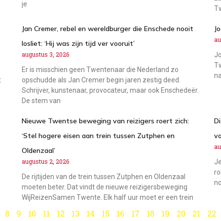
je
Tw
Jan Cremer, rebel en wereldburger die Enschede nooit
J
au
losliet: ‘Hij was zijn tijd ver vooruit’
augustus 3, 2026
Jo
Tw
s
Er is misschien geen Twentenaar die Nederland zo
na
t
opschudde als Jan Cremer begin jaren zestig deed.
Schrijver, kunstenaar, provocateur, maar ook Enschedeër.
De stem van
Nieuwe Twentse beweging van reizigers roert zich:
Di
‘Stel hogere eisen aan trein tussen Zutphen en
vo
au
Oldenzaal’
augustus 2, 2026
Je
ro
De rijtijden van de trein tussen Zutphen en Oldenzaal
no
moeten beter. Dat vindt de nieuwe reizigersbeweging
WijReizenSamen Twente. Elk half uur moet er een trein
8
9
10
11
12
13
14
15
16
17
18
19
20
21
22