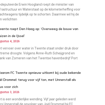
deputeerde Erwin Hoogland roept de minister van
frastructuur en Waterstaat op de kilometerheffing voor
achtwagens tijdelijk op te schorten. Daarmee wil hij de
jn verlichten
wente roept Den Haag op: ‘Overweeg de bouw van
uizen in de IJssel’
gustus 4, 2026
t vervoer over water in Twente staat onder druk door
treme droogte. Volgens Anne-Ruth Scheijgrond en
ank van Zomeren van het Twentse havenbedrijf Port
aarom FC Twente opnieuw uitkomt bij oude bekende
ël Drommel: terug voor vijf ton, met Unnerstall als
us voor zich
gustus 3, 2026
t is een wonderlijke wending. Vijf jaar geleden werd
rs Unnerstall de opvolger van Joël Drommel bij FC