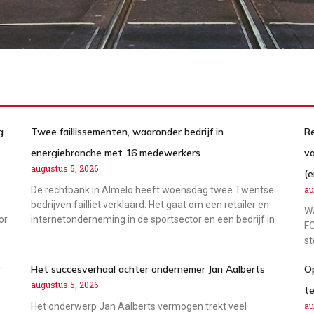
g
Twee faillissementen, waaronder bedrijf in
R
energiebranche met 16 medewerkers
v
augustus 5, 2026
(e
au
De rechtbank in Almelo heeft woensdag twee Twentse
bedrijven failliet verklaard. Het gaat om een retailer en
Wa
or
internetonderneming in de sportsector en een bedrijf in
FC
st
r
Het succesverhaal achter ondernemer Jan Aalberts
Op
augustus 5, 2026
te
au
Het onderwerp Jan Aalberts vermogen trekt veel