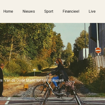
Home
Nieuws
Sport
Financieel
Live
te. Van de Oude Markt tot het Volkspark.