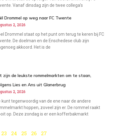
ente. Vanaf dinsdag zijn de twee collega’s
oël Drommel op weg naar FC Twente
gustus 2, 2026
el Drommel staat op het punt om terug te keren bij FC
ente. De doelman en de Enschedese club zijn
genoeg akkoord. Het is de
t zijn de leukste rommelmarkten om te staan,
lgens Lies en Ans uit Glanerbrug
gustus 2, 2026
 kunt tegenwoordig van de ene naar de andere
mmelmarkt hoppen, zoveel zijn er. De rommel raakt
oit op. Deze zondag is er een kofferbakmarkt
23
24
25
26
27