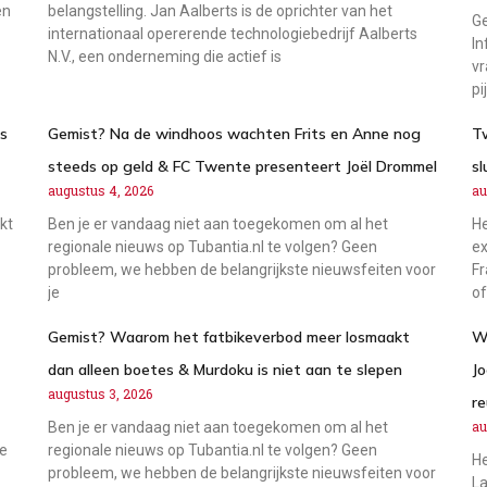
en
belangstelling. Jan Aalberts is de oprichter van het
Ge
internationaal opererende technologiebedrijf Aalberts
In
N.V., een onderneming die actief is
vr
pi
ks
Gemist? Na de windhoos wachten Frits en Anne nog
T
steeds op geld & FC Twente presenteert Joël Drommel
sl
augustus 4, 2026
au
kt
Ben je er vandaag niet aan toegekomen om al het
He
regionale nieuws op Tubantia.nl te volgen? Geen
ex
probleem, we hebben de belangrijkste nieuwsfeiten voor
Fr
je
of
Gemist? Waarom het fatbikeverbod meer losmaakt
W
dan alleen boetes & Murdoku is niet aan te slepen
Jo
augustus 3, 2026
re
au
Ben je er vandaag niet aan toegekomen om al het
ge
regionale nieuws op Tubantia.nl te volgen? Geen
He
probleem, we hebben de belangrijkste nieuwsfeiten voor
La