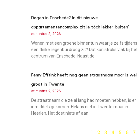
Regen in Enschede? In dit nieuwe
appartementencomplex zit je tóch lekker ‘buiten’
augustus 3, 2026
Wonen met een groene binnentuin waar je zelfs tijden
een flinke regenbui droog zit? Dat kan straks vlak bij he
centrum van Enschede. Naast de
Femy Efftink heeft nog geen straatnaam maar is wel
groot in Twente
augustus 2, 2026
De straatnaam die ze al lang had moeten hebben, is er
inmiddels gekomen. Helaas niet in Twente maar in
Heerlen. Het doet niets af aan
1
2
3
4
5
6
7